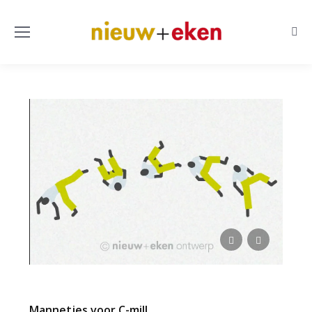
Sear
Mannetjes voor C-mill