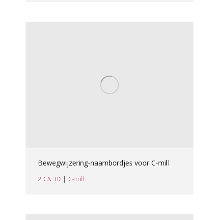
Bewegwijzering-naambordjes voor C-mill
|
2D & 3D
C-mill