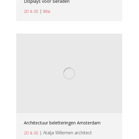
Displays voor sieraden
|
2D & 3D
Biba
Architectuur beletteringen Amsterdam
| Atalja Willemen architect
2D & 3D