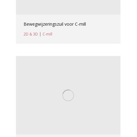
Bewegwijzeringszuil voor C-mill
|
2D & 3D
C-mill