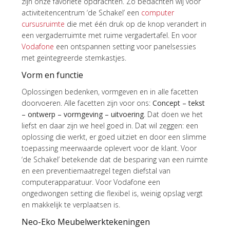
zijn onze favoriete opdrachten. Zo bedachten wij voor
activiteitencentrum ‘de Schakel’ een
computer
cursusruimte
die met één druk op de knop verandert in
een vergaderruimte met ruime vergadertafel. En voor
Vodafone
een ontspannen setting voor panelsessies
met geïntegreerde stemkastjes.
Vorm en functie
Oplossingen bedenken, vormgeven en in alle facetten
doorvoeren. Alle facetten zijn voor ons:
Concept – tekst
– ontwerp – vormgeving – uitvoering
. Dat doen we het
liefst en daar zijn we heel goed in. Dat wil zeggen: een
oplossing die werkt, er goed uitziet en door een slimme
toepassing meerwaarde oplevert voor de klant. Voor
‘de Schakel’ betekende dat de besparing van een ruimte
en een preventiemaatregel tegen diefstal van
computerapparatuur. Voor Vodafone een
ongedwongen setting die flexibel is, weinig opslag vergt
en makkelijk te verplaatsen is.
Neo-Eko Meubelwerktekeningen