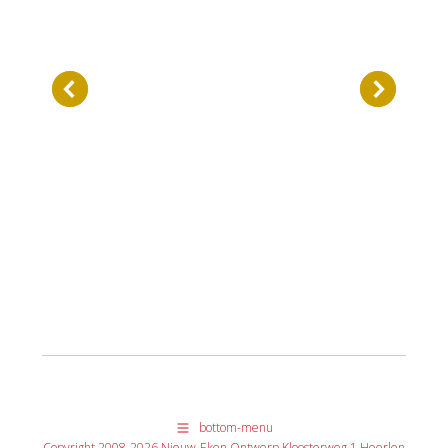
bottom-menu
Copyright 2008-2026 Nieuw-Eken Ontwerp Kloosterweg 1 Heerlen