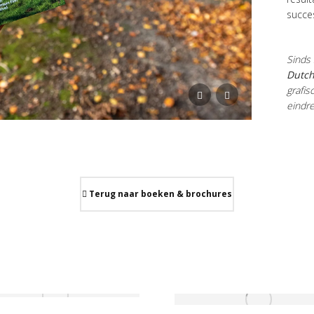
succe
Sinds 
Dutch
grafis
eindr
Terug naar boeken & brochures