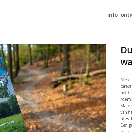
info
ontw
Du
wa
Alle 
direct
het b
roemr
Maar 
van he
alles:
Een g
resul