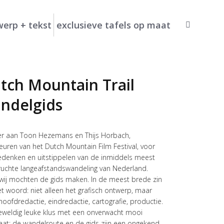
erp + tekst
exclusieve tafels op maat
Search:
tch Mountain Trail
ndelgids
eer aan Toon Hezemans en Thijs Horbach,
euren van het Dutch Mountain Film Festival, voor
edenken en uitstippelen van de inmiddels meest
uchte langeafstandswandeling van Nederland.
wij mochten de gids maken. In de meest brede zin
t woord: niet alleen het grafisch ontwerp, maar
 hoofdredactie, eindredactie, cartografie, productie.
eweldig leuke klus met een onverwacht mooi
taat: de wandelroute en de gids zijn een ongekend