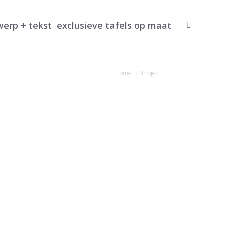
erp + tekst
exclusieve tafels op maat
Search:
Je bent hier:
Home
Project