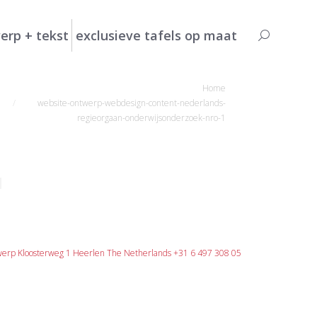
erp + tekst
exclusieve tafels op maat
Search:
Je bent hier:
Home
website-ontwerp-webdesign-content-nederlands-
regieorgaan-onderwijsonderzoek-nro-1
erp Kloosterweg 1 Heerlen The Netherlands +31 6 497 308 05