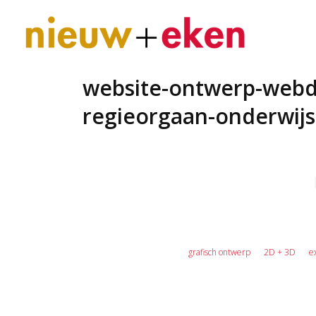
website-ontwerp-webd
regieorgaan-onderwij
grafisch ontwerp
2D + 3D
e