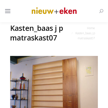
Searc
Kasten_baas j p
Je bent hier:
Home
Kasten_baas j p
matraskast07
matraskast07