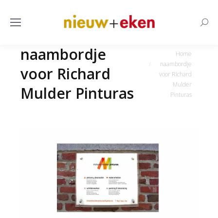
Searc
naambordje
Je bent hier:
Home
naambordje
voor Richard
voor Richard
Mulder
Mulder Pinturas
Pinturas