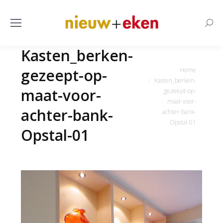
Searc
Kasten_berken-
Je bent hier:
gezeept-op-
Home
Kasten_berken-
maat-voor-
gezeept-op-
maat-voor-
achter-bank-
achter-bank-
Opstal-01
Opstal-01