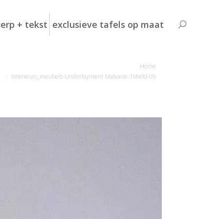
erp + tekst
exclusieve tafels op maat
Search:
ent hier:
Home
Interieurs_meubels-Underlayment-Mahonie-Tofield-09