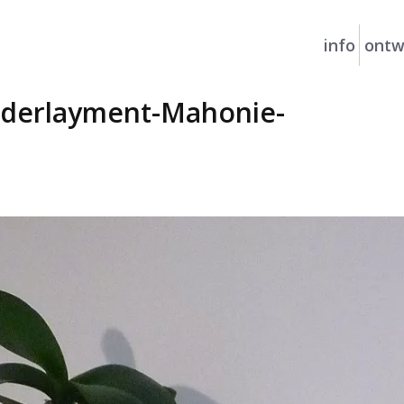
info
ontw
nderlayment-Mahonie-
Je b