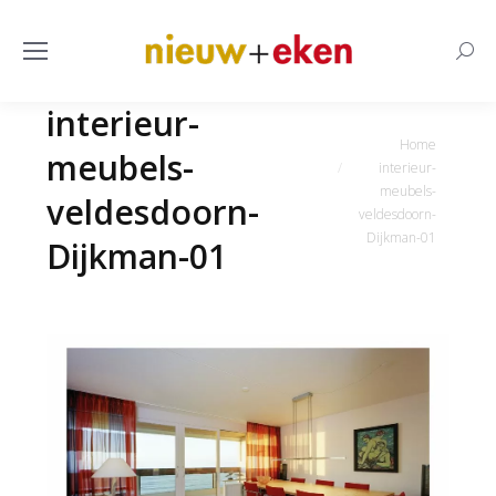
Searc
interieur-
Je bent hier:
Home
meubels-
interieur-
meubels-
veldesdoorn-
veldesdoorn-
Dijkman-01
Dijkman-01