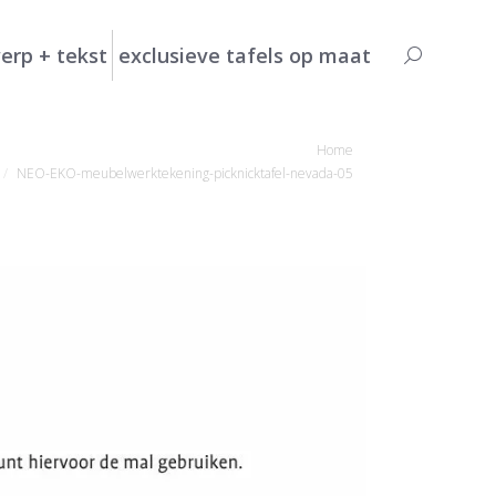
erp + tekst
exclusieve tafels op maat
Search:
ent hier:
Home
NEO-EKO-meubelwerktekening-picknicktafel-nevada-05