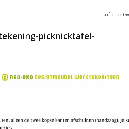
info
ontw
kening-picknicktafel-
Je b