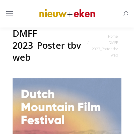
Searc
DMFF
Je bent hier:
Home
2023_Poster tbv
DMFF
2023_Poster tbv
web
web