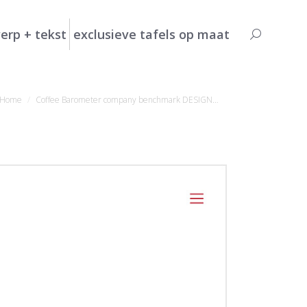
erp + tekst
exclusieve tafels op maat
Search:
 bent hier:
Home
Coffee Barometer company benchmark DESIGN…