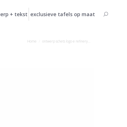
erp + tekst
exclusieve tafels op maat
Search:
Je bent hier:
Home
ontwerp schets logo e refinery…