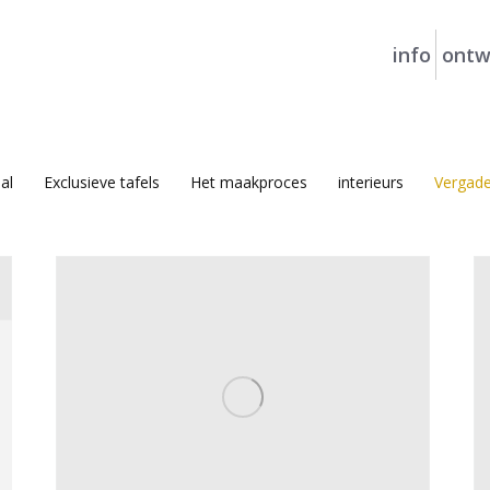
info
ontw
al
Exclusieve tafels
Het maakproces
interieurs
Vergade