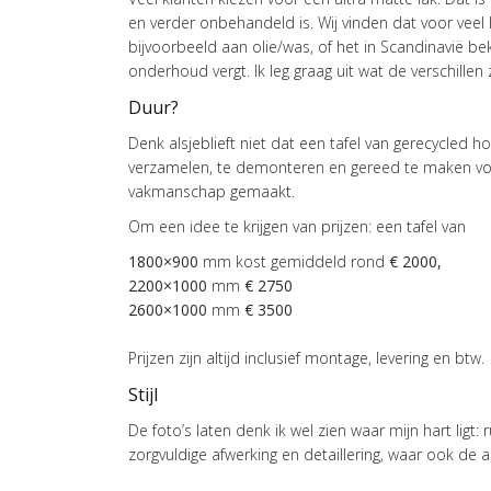
en verder onbehandeld is. Wij vinden dat voor vee
bijvoorbeeld aan olie/was, of het in Scandinavië bek
onderhoud vergt. Ik leg graag uit wat de verschill
Duur?
Denk alsjeblieft niet dat een tafel van gerecycled h
verzamelen, te demonteren en gereed te maken voor
vakmanschap gemaakt.
Om een idee te krijgen van prijzen: een tafel van
1800×900
mm kost gemiddeld rond
€ 2000,
2200×1000
mm
€ 2750
2600×1000
mm
€ 3500
Prijzen zijn altijd inclusief montage, levering en btw.
Stijl
De foto’s laten denk ik wel zien waar mijn hart ligt
zorgvuldige afwerking en detaillering, waar ook de 