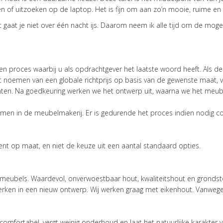
en of uitzoeken op de laptop. Het is fijn om aan zo’n mooie, ruime en st
st gaat je niet over één nacht ijs. Daarom neem ik alle tijd om de moge
 proces waarbij u als opdrachtgever het laatste woord heeft. Als de i
 noemen van een globale richtprijs op basis van de gewenste maat, v
ten. Na goedkeuring werken we het ontwerp uit, waarna we het meub
 nemen in de meubelmakerij. Er is gedurende het proces indien nodig c
ent op maat, en niet de keuze uit een aantal standaard opties.
 meubels. Waardevol, onverwoestbaar hout, kwaliteitshout en grondstof
en in een nieuw ontwerp. Wij werken graag met eikenhout. Vanwege de 
 comfortabel, vergt weinig onderhoud en laat het natuurlijke karakter v