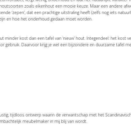
l houtsoorten zoals eikenhout een mooie keuze. Maar een andere afwe
ende ‘zepen’, dat een prachtige uitstraling heeft (zelfs nog iets natuur
en zijn en hoe het onderhoud gedaan moet worden.
out minder kost dan een tafel van ‘nieuw’ hout. Integendeel: het kost v
 gebruik. Daarvoor krijg je wel een bijzondere en duurzame tafel m
: rustig, tijdloos ontwerp waarin de verwantschap met het Scandinavisc
ambachtelijk meubelmaker in mij blij van wordt.