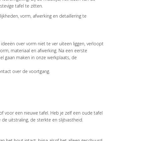
evige tafel te zitten.
lijkheden, vorm, afwerking en detaillering te
deeën over vorm niet te ver uiteen liggen, verloopt
orm, materiaal en afwerking. Na een eerste
el gaan maken in onze werkplaats, de
ontact over de voortgang.
 voor een nieuwe tafel. Heb je zelf een oude tafel
uitstraling, de sterkte en slijtvastheid.
an het hout intact, bijna alsof het alleen geschuurd