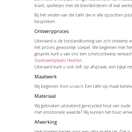
krant, spelletjes met de (klein)kinderen of wat werk
Bij het vinden van die tafel die in alle opzichten pa
bespreken.
Ontwerpproces
Uiteraard is de totstandkoming van zo’n ontwerp een
het proces gewoonlijk soepel. We beginnen met het
gesprek kunt u van ons een schetsontwerp verwach
Stadswerkplaats Heerlen
.
Uiteraard kunt u ook zelf, op afspraak, een kijkje
Maatwerk
Wij beginnen
from scratch
. Een tafel op maat betek
Materiaal
Wij gebruiken uitsluitend gerecycled hout van oude
met emotionele waarde? Wij kunnen het hout verwerk
Afwerking
Veel klanten kiezen voor een ultra matte lak. Dat is