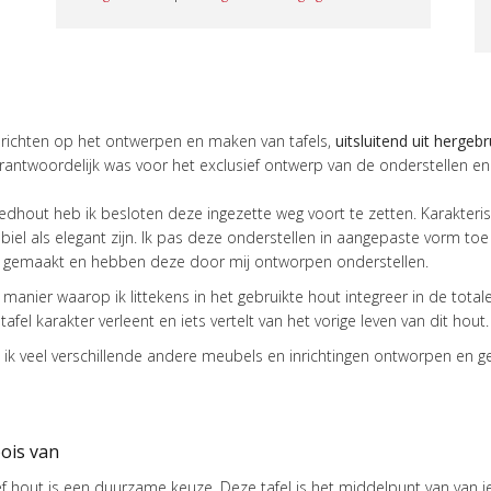
te richten op het ontwerpen en maken van tafels,
uitsluitend uit hergeb
 verantwoordelijk was voor het exclusief ontwerp van de onderstellen
hout heb ik besloten deze ingezette weg voort te zetten. Karakteristi
biel als elegant zijn. Ik pas deze onderstellen in aangepaste vorm to
j gemaakt en hebben deze door mij ontworpen onderstellen.
anier waarop ik littekens in het gebruikte hout integreer in de totale 
afel karakter verleent en iets vertelt van het vorige leven van dit hout.
 ik veel verschillende andere meubels en inrichtingen ontworpen en
oois van
out is een duurzame keuze. Deze tafel is het middelpunt van van je l