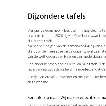
Bijzondere tafels
Vier jaar geleden heb ik besloten mij nog slechts 
Ik werkte tot april 2026 bij van Goedhout waar ik
duurzame tafels.
Na het beëindigen van de samenwerking bij van Goed
die door de ingenieuze verbindingen zowel zeer sta
van de wethouders van Heerlen zijn mede door mi
Een ander kenmerkend aspect van mijn tafels is de m
Japanse kintsugi; schoonheid in imperfectie, dat de t
In mijn carrière als ontwerper en meubelmaker heb
deze website.
Een tafel op maat. Wij maken er echt iets m
Een mooi ontworpen en gemaakte tafel van massief h